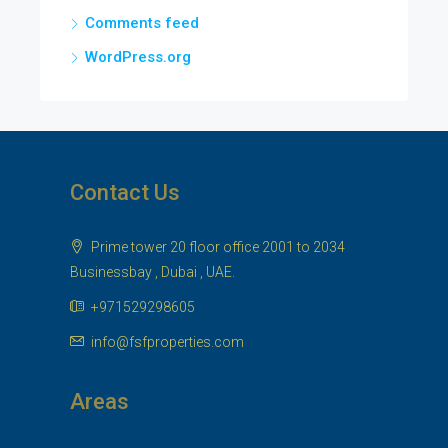
Comments feed
WordPress.org
Contact Us
Prime tower 20 floor office 2001 to 2034
Businessbay , Dubai , UAE.
+971529298605
info@fsfproperties.com
Areas